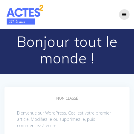
Passer
au
contenu
Bonjour tout le
monde !
NON CLASSÉ
Bienvenue sur WordPress. Ceci est votre premier
article. Modifiez-le ou supprimez-le, puis
commencez à écrire !