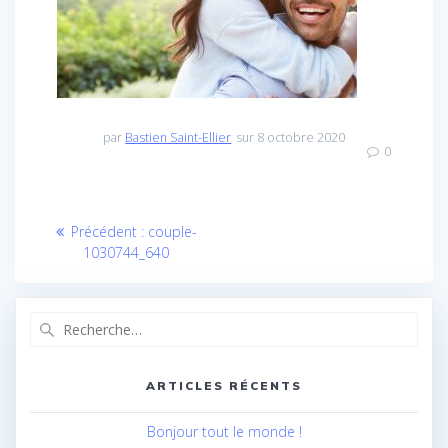
par
Bastien Saint-Ellier
sur 8 octobre 2020
0
Navigation
Article
Précédent :
couple-
de
précédent
1030744_640
:
l’article
Recherche
pour
:
ARTICLES RÉCENTS
Bonjour tout le monde !