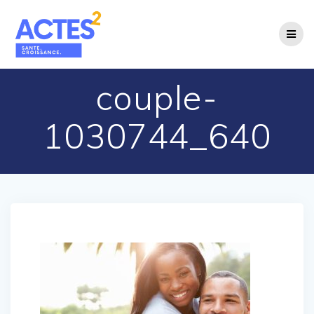
Passer
au
contenu
couple-
1030744_640